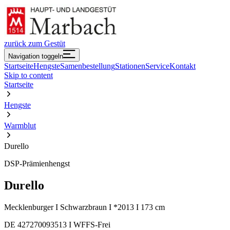
zurück zum Gestüt
Navigation toggeln
Startseite
Hengste
Samenbestellung
Stationen
Service
Kontakt
Skip to content
Startseite
Hengste
Warmblut
Durello
DSP-Prämienhengst
Durello
Mecklenburger I Schwarzbraun I *2013 I 173 cm
DE 427270093513 I WFFS-Frei