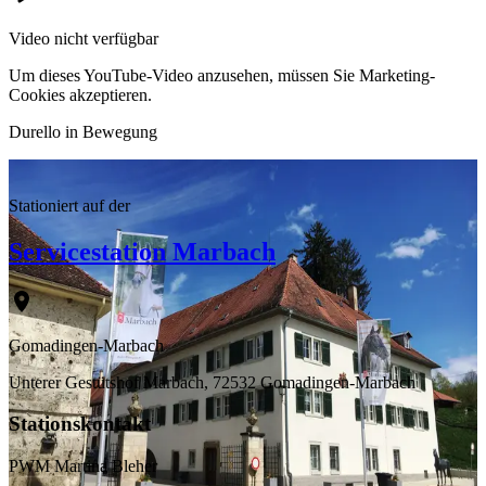
Video nicht verfügbar
Um dieses YouTube-Video anzusehen, müssen Sie Marketing-
Cookies akzeptieren.
Durello
in Bewegung
Dr. Gille-Eberhardt
Stationiert auf der
Servicestation Marbach
Gomadingen-Marbach
Unterer Gestütshof Marbach, 72532 Gomadingen-Marbach
Stationskontakt
PWM Martina Bleher