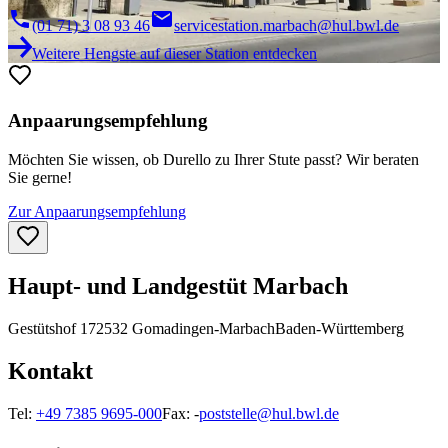
(01 71) 3 08 93 46
servicestation.marbach@hul.bwl.de
Weitere Hengste auf dieser Station entdecken
Anpaarungsempfehlung
Möchten Sie wissen, ob
Durello
zu Ihrer Stute passt? Wir beraten
Sie gerne!
Zur Anpaarungsempfehlung
Haupt- und Landgestüt Marbach
Gestütshof 1
72532 Gomadingen-Marbach
Baden-Württemberg
Kontakt
Tel:
+49 7385 9695-000
Fax:
-
poststelle@hul.bwl.de