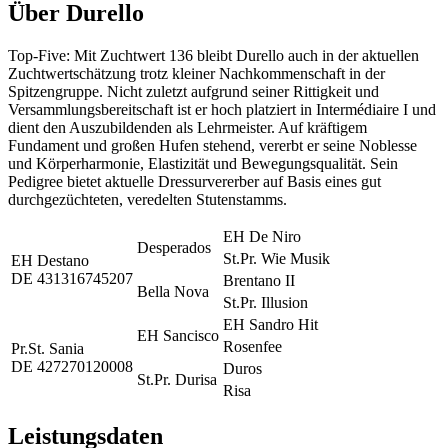
Über
Durello
Top-Five: Mit Zuchtwert 136 bleibt Durello auch in der aktuellen
Zuchtwertschätzung trotz kleiner Nachkommenschaft in der
Spitzengruppe. Nicht zuletzt aufgrund seiner Rittigkeit und
Versammlungsbereitschaft ist er hoch platziert in Intermédiaire I und
dient den Auszubildenden als Lehrmeister. Auf kräftigem
Fundament und großen Hufen stehend, vererbt er seine Noblesse
und Körperharmonie, Elastizität und Bewegungsqualität. Sein
Pedigree bietet aktuelle Dressurvererber auf Basis eines gut
durchgezüchteten, veredelten Stutenstamms.
EH De Niro
Desperados
St.Pr. Wie Musik
EH Destano
DE 431316745207
Brentano II
Bella Nova
St.Pr. Illusion
EH Sandro Hit
EH Sancisco
Rosenfee
Pr.St. Sania
DE 427270120008
Duros
St.Pr. Durisa
Risa
Leistungsdaten