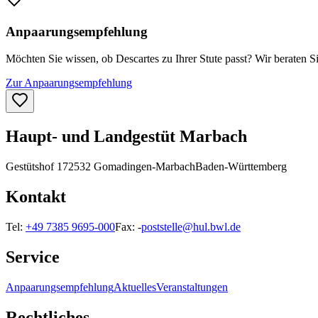
Anpaarungsempfehlung
Möchten Sie wissen, ob
Descartes
zu Ihrer Stute passt? Wir beraten S
Zur Anpaarungsempfehlung
Haupt- und Landgestüt Marbach
Gestütshof 1
72532 Gomadingen-Marbach
Baden-Württemberg
Kontakt
Tel:
+49 7385 9695-000
Fax:
-
poststelle@hul.bwl.de
Service
Anpaarungsempfehlung
Aktuelles
Veranstaltungen
Rechtliches