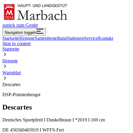
zurück zum Gestüt
Navigation toggeln
Startseite
Hengste
Samenbestellung
Stationen
Service
Kontakt
Skip to content
Startseite
Hengste
Warmblut
Descartes
DSP-Prämienhengst
Descartes
Deutsches Sportpferd I Dunkelbraun I *2019 I 169 cm
DE 456560465919 I WFFS-Frei