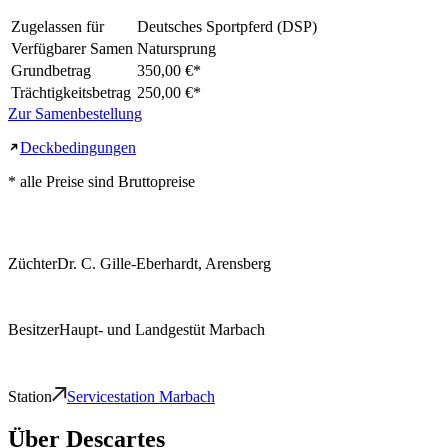
Zugelassen für
Deutsches Sportpferd (DSP)
Verfügbarer Samen
Natursprung
Grundbetrag
350,00 €
*
Trächtigkeitsbetrag
250,00 €
*
Zur Samenbestellung
Deckbedingungen
* alle Preise sind Bruttopreise
Züchter
Dr. C. Gille-Eberhardt, Arensberg
Besitzer
Haupt- und Landgestüt Marbach
Station
Servicestation Marbach
Über
Descartes