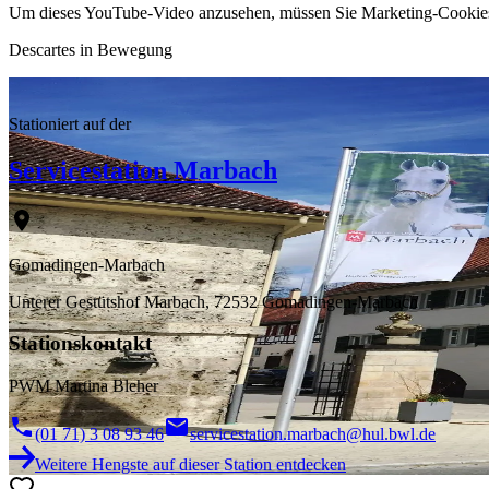
Um dieses YouTube-Video anzusehen, müssen Sie Marketing-Cookies
Descartes
in Bewegung
Dr. Gille-Eberhardt
Stationiert auf der
Servicestation Marbach
Gomadingen-Marbach
Unterer Gestütshof Marbach, 72532 Gomadingen-Marbach
Stationskontakt
PWM Martina Bleher
(01 71) 3 08 93 46
servicestation.marbach@hul.bwl.de
Weitere Hengste auf dieser Station entdecken