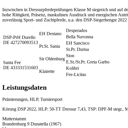
Inzwischen in Dressurpferdeprüfungen Klasse M siegreich und auf de
hohe Rittigkeit, Präsenz, maskulinen Ausdruck und energischen Antri
zuverlässig Sport- und Zuchtpferde, u.a. den DSP-Siegerhengst 202
Desperados
EH Destano
Bella Navonna
DSP-PrH Durello
DE 427270093513
EH Sancisco
Pr.St. Sania
St.Pr. Durisa
Sion
Sir Oldenburg
E.St./St.Pr. Greta Garbo
Santa Fee
DE 433331531603
Kolibri
Klairette
Fee-Licitas
Leistungsdaten
Prämierungen, HLP, Turniersport
Körung DSP 2022, HLP: 50-TT Dressur 7,43, TSP: DPF-M siegr.,
Mutterstamm
Brandenburg 9 Dunatella (1967)