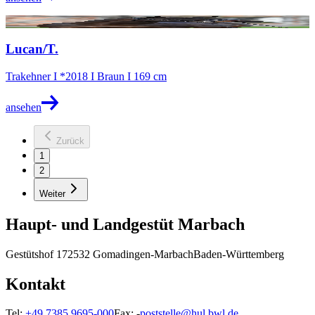
@Peter Richterich
Lucan/T.
Trakehner I *2018 I Braun I 169 cm
ansehen
Zurück
1
2
Weiter
Haupt- und Landgestüt Marbach
Gestütshof 1
72532 Gomadingen-Marbach
Baden-Württemberg
Kontakt
Tel:
+49 7385 9695-000
Fax:
-
poststelle@hul.bwl.de