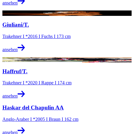
ansehen
@Clara Wichmann
Giuliani/T.
Trakehner I *2016 I Fuchs I 173 cm
ansehen
@Verena Lütje
Haffruf/T.
Trakehner I *2020 I Rappe I 174 cm
ansehen
Haskar del Chapulin AA
Anglo-Araber I *2005 I Braun I 162 cm
ansehen