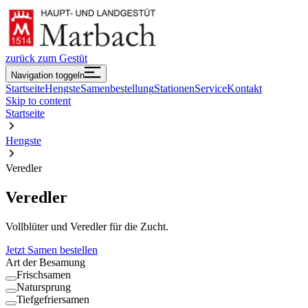
zurück zum Gestüt
Navigation toggeln
Startseite
Hengste
Samenbestellung
Stationen
Service
Kontakt
Skip to content
Startseite
Hengste
Veredler
Veredler
Vollblüter und Veredler für die Zucht.
Jetzt Samen bestellen
Art der Besamung
Frischsamen
Natursprung
Tiefgefriersamen