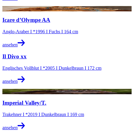
@Stephan Kube
Icare d’Olympe AA
Anglo-Araber I *1996 I Fuchs I 164 cm
ansehen
Il Divo xx
Englisches Vollblut I *2005 I Dunkelbraun I 172 cm
ansehen
@Lea Sous
Imperial Valley/T.
Trakehner I *2019 I Dunkelbraun I 169 cm
ansehen