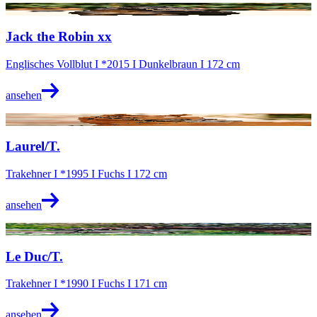
@Björn Schröder
Jack the Robin xx
Englisches Vollblut I *2015 I Dunkelbraun I 172 cm
ansehen
@Stephan Kube
Laurel/T.
Trakehner I *1995 I Fuchs I 172 cm
ansehen
@A. Gräfin Dohna
Le Duc/T.
Trakehner I *1990 I Fuchs I 171 cm
ansehen