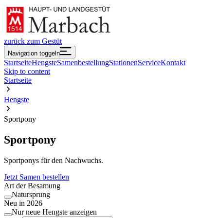
zurück zum Gestüt
Navigation toggeln
Startseite
Hengste
Samenbestellung
Stationen
Service
Kontakt
Skip to content
Startseite
Hengste
Sportpony
Sportpony
Sportponys für den Nachwuchs.
Jetzt Samen bestellen
Art der Besamung
Natursprung
Neu in
2026
Nur neue Hengste anzeigen