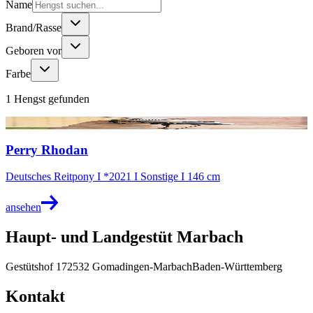
Name
Brand/Rasse
Geboren vor
Farbe
1
Hengst
gefunden
@Stephan Kube
Perry Rhodan
Deutsches Reitpony I *2021 I Sonstige I 146 cm
ansehen
Haupt- und Landgestüt Marbach
Gestütshof 1
72532 Gomadingen-Marbach
Baden-Württemberg
Kontakt