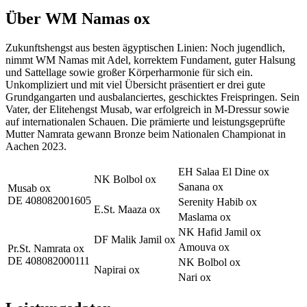
Über
WM Namas ox
Zukunftshengst aus besten ägyptischen Linien: Noch jugendlich,
nimmt WM Namas mit Adel, korrektem Fundament, guter Halsung
und Sattellage sowie großer Körperharmonie für sich ein.
Unkompliziert und mit viel Übersicht präsentiert er drei gute
Grundgangarten und ausbalanciertes, geschicktes Freispringen. Sein
Vater, der Elitehengst Musab, war erfolgreich in M-Dressur sowie
auf internationalen Schauen. Die prämierte und leistungsgeprüfte
Mutter Namrata gewann Bronze beim Nationalen Championat in
Aachen 2023.
EH Salaa El Dine ox
NK Bolbol ox
Sanana ox
Musab ox
DE 408082001605
Serenity Habib ox
E.St. Maaza ox
Maslama ox
NK Hafid Jamil ox
DF Malik Jamil ox
Amouva ox
Pr.St. Namrata ox
DE 408082000111
NK Bolbol ox
Napirai ox
Nari ox