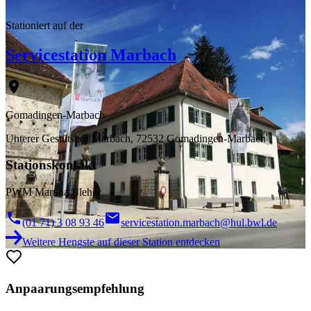
Dr. Gille-Eberhardt
Stationiert auf der
Servicestation Marbach
Gomadingen-Marbach
Unterer Gestütshof Marbach, 72532 Gomadingen-Marbach
Stationskontakt
PWM Martina Bleher
(01 71) 3 08 93 46
servicestation.marbach@hul.bwl.de
Weitere Hengste auf dieser Station entdecken
Anpaarungsempfehlung