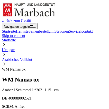
zurück zum Gestüt
Navigation toggeln
Startseite
Hengste
Samenbestellung
Stationen
Service
Kontakt
Skip to content
Startseite
Hengste
Arabisches Vollblut
WM Namas ox
WM Namas ox
Araber I Schimmel I *2021 I 151 cm
DE 408089002521
SCID/CA: frei