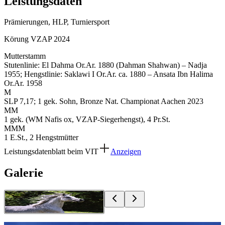
Leistungsdaten
Prämierungen, HLP, Turniersport
Körung VZAP 2024
Mutterstamm
Stutenlinie: El Dahma Or.Ar. 1880 (Dahman Shahwan) – Nadja
1955; Hengstlinie: Saklawi I Or.Ar. ca. 1880 – Ansata Ibn Halima
Or.Ar. 1958
M
SLP 7,17; 1 gek. Sohn, Bronze Nat. Championat Aachen 2023
MM
1 gek. (WM Nafis ox, VZAP-Siegerhengst), 4 Pr.St.
MMM
1 E.St., 2 Hengstmütter
Leistungsdatenblatt beim VIT
Anzeigen
Galerie
Stefanie Schrader